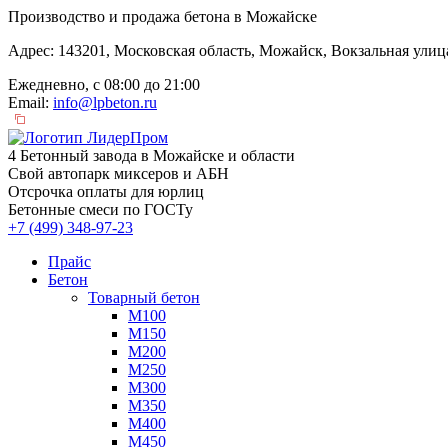
Производство и продажа бетона в Можайске
Адрес: 143201, Московская область, Можайск, Вокзальная улица
Ежедневно, с 08:00 до 21:00
Email:
info@lpbeton.ru
4 Бетонный завода в Можайске и области
Свой автопарк миксеров и АБН
Отсрочка оплаты для юрлиц
Бетонные смеси по ГОСТу
+7 (499)
348-97-23
Прайс
Бетон
Товарный бетон
М100
М150
М200
М250
М300
М350
М400
М450