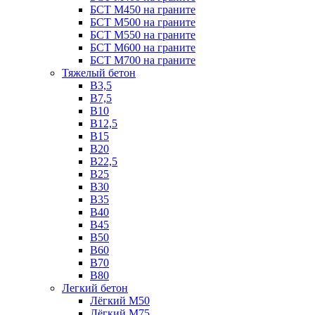
БСТ М450 на граните
БСТ М500 на граните
БСТ М550 на граните
БСТ М600 на граните
БСТ М700 на граните
Тяжелый бетон
В3,5
B7,5
В10
В12,5
B15
B20
В22,5
В25
B30
В35
B40
В45
B50
B60
B70
B80
Легкий бетон
Лёгкий М50
Лёгкий М75