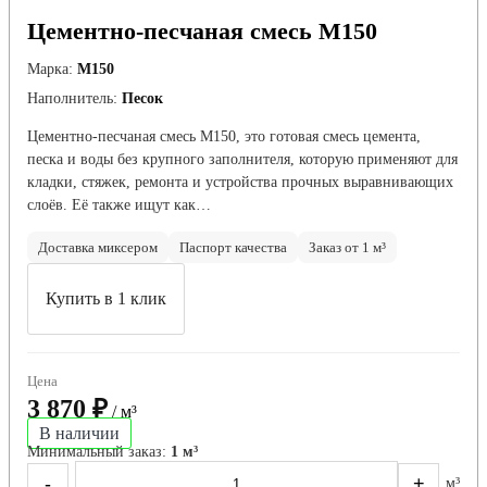
Цементно-песчаная смесь М150
Марка:
М150
Наполнитель:
Песок
Цементно-песчаная смесь М150, это готовая смесь цемента,
песка и воды без крупного заполнителя, которую применяют для
кладки, стяжек, ремонта и устройства прочных выравнивающих
слоёв. Её также ищут как…
Доставка миксером
Паспорт качества
Заказ от 1 м³
Купить в 1 клик
Цена
3 870 ₽
/ м³
В наличии
Минимальный заказ:
1 м³
-
+
м³