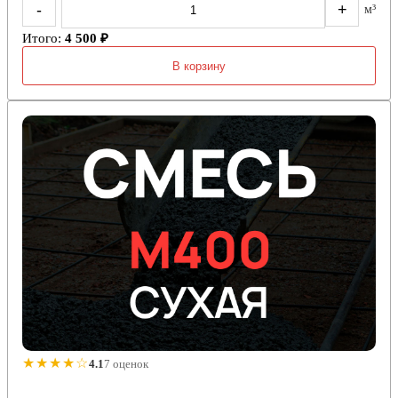
-
+
м³
Итого:
4 500 ₽
В корзину
★★★★☆
4.1
7 оценок