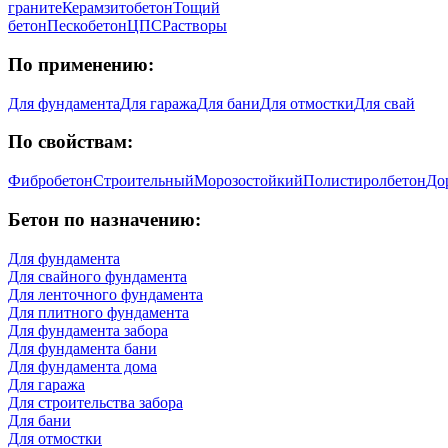
граните
Керамзитобетон
Тощий
бетон
Пескобетон
ЦПС
Растворы
По применению:
Для фундамента
Для гаража
Для бани
Для отмостки
Для свай
По свойствам:
Фибробетон
Строительный
Морозостойкий
Полистиролбетон
До
Бетон по назначению:
Для фундамента
Для свайного фундамента
Для ленточного фундамента
Для плитного фундамента
Для фундамента забора
Для фундамента бани
Для фундамента дома
Для гаража
Для строительства забора
Для бани
Для отмостки