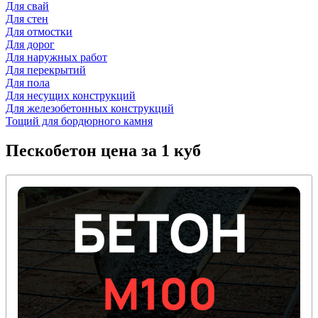
Для свай
Для стен
Для отмостки
Для дорог
Для наружных работ
Для перекрытий
Для пола
Для несущих конструкций
Для железобетонных конструкций
Тощий для бордюрного камня
Пескобетон
цена за 1 куб