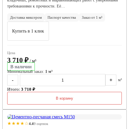
кладочных, ремонтных и выравнивающих работ с умеренными
требованиями к прочности. Её…
Доставка миксером
Паспорт качества
Заказ от 1 м³
Купить в 1 клик
Цена
3 710 ₽
/ м³
В наличии
Минимальный заказ:
1 м³
-
+
м³
Итого:
3 710 ₽
В корзину
★★★★☆
4.4
9 оценок